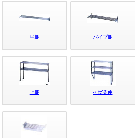
平棚
パイプ棚
上棚
そば関連