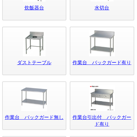
炊飯器台
水切台
ダストテーブル
作業台 バックガード有り
作業台 バックガード無し
作業台引出付 バックガー
ド有り