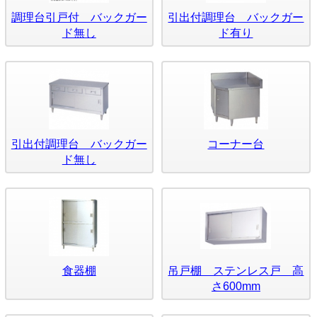
調理台引戸付 バックガー
引出付調理台 バックガー
ド無し
ド有り
引出付調理台 バックガー
コーナー台
ド無し
食器棚
吊戸棚 ステンレス戸 高
さ600mm