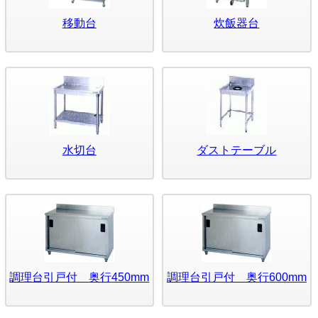
移動台
炊飯器台
水切台
ダストテーブル
調理台引戸付 奥行450mm
調理台引戸付 奥行600mm