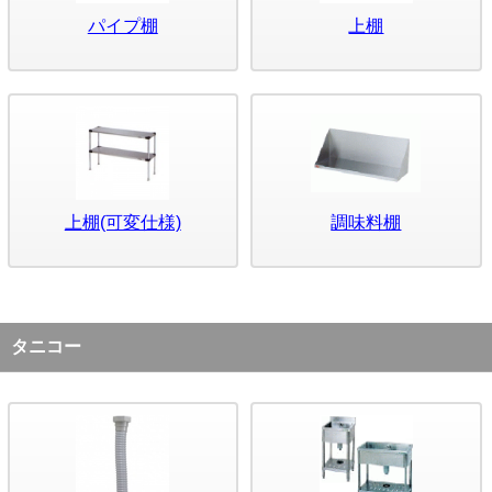
パイプ棚
上棚
上棚(可変仕様)
調味料棚
タニコー