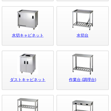
水切キャビネット
水切台
ダストキャビネット
作業台 (調理台)