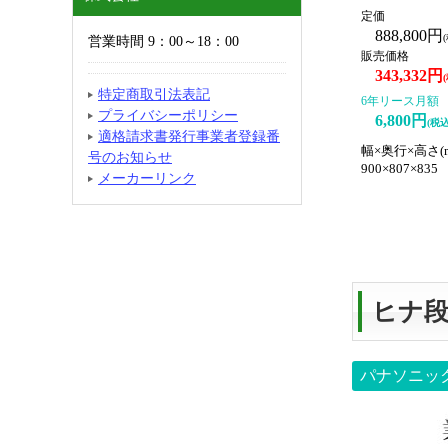
定価
888,800円
営業時間 9：00～18：00
販売価格
343,332円
特定商取引法表記
6年リース月額
プライバシーポリシー
6,800円
(税込
適格請求書発行事業者登録番
幅×奥行×高さ(
号のお知らせ
900×807×835
メーカーリンク
ヒナ
パナソニッ