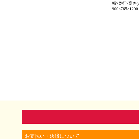
幅×奥行×高さ(
900×765×1200
お支払い・決済について