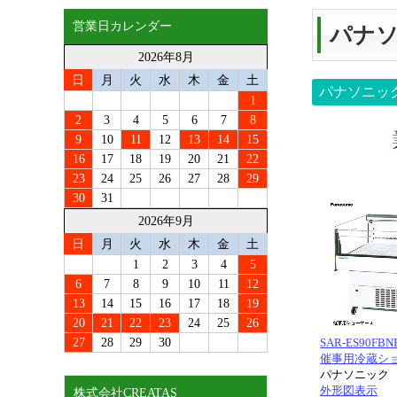
営業日カレンダー
パナ
2026年8月
日
月
火
水
木
金
土
パナソニッ
1
2
3
4
5
6
7
8
9
10
11
12
13
14
15
16
17
18
19
20
21
22
23
24
25
26
27
28
29
30
31
2026年9月
日
月
火
水
木
金
土
1
2
3
4
5
6
7
8
9
10
11
12
13
14
15
16
17
18
19
20
21
22
23
24
25
26
SAR-ES90FBN
27
28
29
30
催事用冷蔵シ
パナソニック
外形図表示
株式会社CREATAS