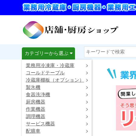
カテゴリーから選ぶ
業務用冷凍庫・冷蔵庫
コールドテーブル
冷蔵庫棚板（オプション）
製氷機
食器洗浄機
厨房機器
作業機器
調理機器
サービス機器
配膳車