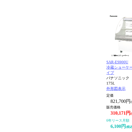
SAR-ES900U
冷蔵ショーケー
イプ
パナソニック
175L
外形図表示
定価
821,700円
販売価格
310,171円
6年リース月額
6,100円
(税込