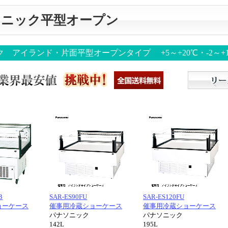
ソニック平型オープン
ク アイランド・片面平型オープンタイプ
+5～+20℃・-2～+
B
SAR-ES90FU
SAR-ES120FU
ョーケース
催事用冷蔵ショーケース
催事用冷蔵ショーケース
パナソニック
パナソニック
142L
195L