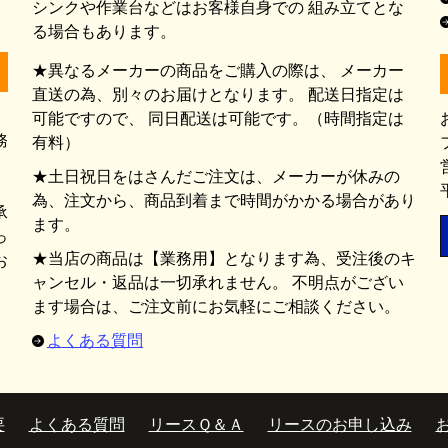
シンクや作業台などはお客様自身での 組み立てとな
る場合もあります。
★異なるメーカーの商品をご購入の際は、 メーカー
直送の為、別々のお届けとなります。 配送日指定は
可能ですので、 同日配送は可能です。（時間指定は
務
有料）
★土日祝日をはさんだご注文は、メーカーが休みの
為、注文から、商品到着まで時間がかかる場合があり
承
ます。
っ
★当店の商品は【業務用】となります為、受注後のキ
お
ャンセル・返品は一切承れません。 不明点がござい
ます場合は、ご注文前にお気軽にご相談ください。
よくある質問
要
よくある質問
リースＱ＆Ａ
リースのお申し込み