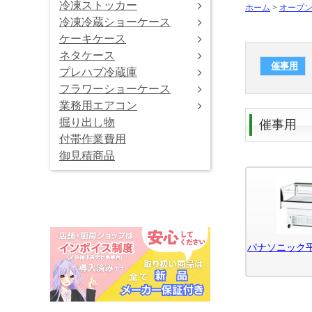
冷凍ストッカー
ホーム
>
オープ
冷凍冷蔵ショーケース
ケーキケース
ネタケース
催事用
プレハブ冷蔵庫
フラワーショーケース
業務用エアコン
掘り出し物
催事用
付帯作業費用
御見積商品
パナソニック