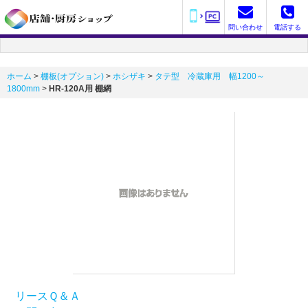
問い合わせ
電話する
ホーム
>
棚板(オプション)
>
ホシザキ
>
タテ型 冷蔵庫用 幅1200～
1800mm
>
HR-120A用 棚網
リースＱ＆Ａ