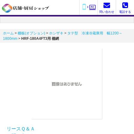
問い合わせ
電話する
ホーム
>
棚板(オプション)
>
ホシザキ
>
タテ型 冷凍冷蔵庫用 幅1200～
1800mm
>
HRF-180A4FT3用 棚網
リースＱ＆Ａ