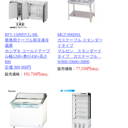
RFT-150MTCG-ML
MGT-096DSL
業務用テーブル形冷凍冷
ガステーブル スタンダー
蔵庫
ドタイプ
ホシザキ コールドテーブ
マルゼン スタンダード
ル幅1200×奥行450×高さ
タイプ ガステーブル
800
W900×D600×H800
定価 968,000円
販売価格：
77,550円
(税込)
販売価格：
193,756円
(税込)