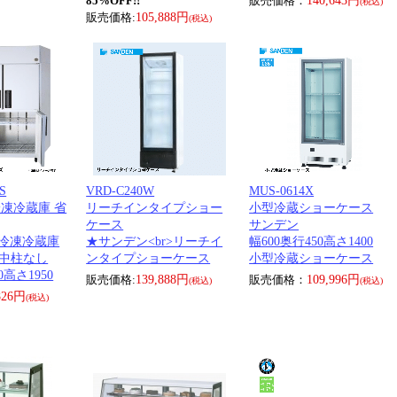
85%OFF!!
販売価格：
140,643円
(税込)
販売価格:
105,888円
(税込)
S
VRD-C240W
MUS-0614X
冷凍冷蔵庫 省
リーチインタイプショー
小型冷蔵ショーケース
ケース
サンデン
冷凍冷蔵庫
★サンデン<br>リーチイ
幅600奥行450高さ1400
 中柱なし
ンタイプショーケース
小型冷蔵ショーケース
0高さ1950
販売価格:
139,888円
販売価格：
109,996円
(税込)
(税込)
826円
(税込)