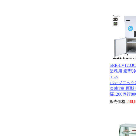
SRR-LV1283C
業務用 縦型
エネ
パナソニック
冷凍1室 厚型
幅1200奥行80
販売価格:
280,