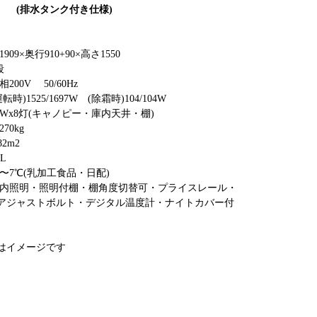
タンク付き仕様)
909×奥行910+90×高さ1550
段
00V 50/60Hz
時)1525/1697W (除霜時)104/104W
Wx8灯(キャノピー・庫内天井・棚)
70kg
2m2
2L
3℃〜7℃(乳加工食品・日配)
内照明・照明付棚・棚角度切替可・プライスレール・
トボルト・デジタル温度計・ナイトカバー付
はイメージです