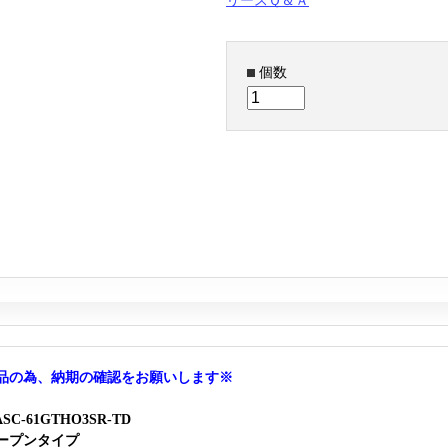
リースＱ＆Ａ
個数
品の為、納期の確認をお願いします※
C-61GTHO3SR-TD
ープンタイプ