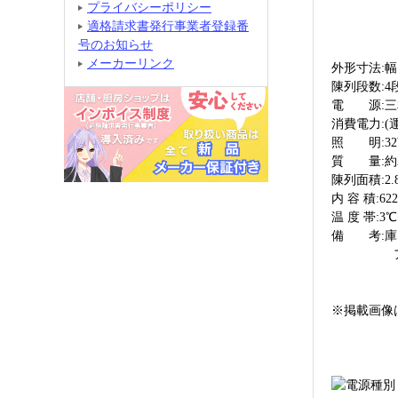
プライバシーポリシー
(排水
適格請求書発行事業者登録番
号のお知らせ
メーカーリンク
外形寸法:幅1
陳列段数:4
電 源:三相2
消費電力:(運転
照 明:32
質 量:約2
陳列面積:2.8
内 容 積:62
温 度 帯:
備 考:庫
アジャス
※掲載画像