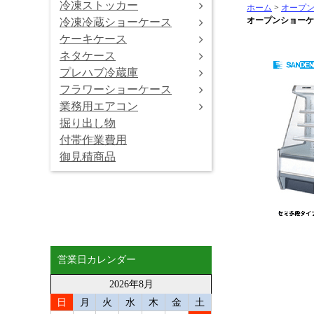
冷凍ストッカー
ホーム
>
オープ
オープンショーケ
冷凍冷蔵ショーケース
ケーキケース
ネタケース
プレハブ冷蔵庫
フラワーショーケース
業務用エアコン
掘り出し物
付帯作業費用
御見積商品
営業日カレンダー
2026年8月
日
月
火
水
木
金
土