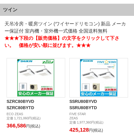
ツイン
天吊冷房・暖房ツイン
(ワイヤードリモコン) 新品 メーカ
ー保証付 室内機・室外機一式価格
全国送料無料
★★★下段の【販売価格】の文字をクリックして下さ
い。 価格が安い順に並びます。★★★
SZRC80BYVD
SSRU80BYVD
SZRC80BYTD
SSRU80BYTD
ECO ZEAS
FIVE STAR
定価 1,721,060円(税込)
ZEAS
定価 1,977,360円(税込)
366,586
円(税込)
425,128
円(税込)