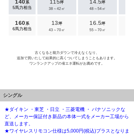
140
115
14.5
1
系
坪
坪
5馬力相当
38～42㎡
48～54㎡
6
160
13
16.5
系
坪
坪
6馬力相当
43～70㎡
55～70㎡
9
古くなると能力ダウンで冷えなくなり、
追加で買いたして結果的に高くついてしまうこともあります。
ワンランクアップの省エネ運転がお薦めです。
シングル
★ダイキン ・東芝 ・日立 ・三菱電機 ・ パナソニックな
ど、メーカー保証付き新品の本体一式をメーカー工場から
直送します。
★ワイヤレスリモコン仕様は5,000円(税込)プラスとなりま