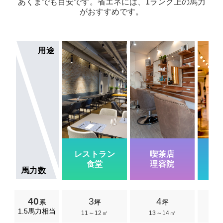
あくまでも目安です。省エネには、1ランク上の馬力
がおすすめです。
用途
レストラン
喫茶店
一
食堂
理容院
馬力数
40
3
4
系
坪
坪
1.5馬力相当
11～12㎡
13～14㎡
1