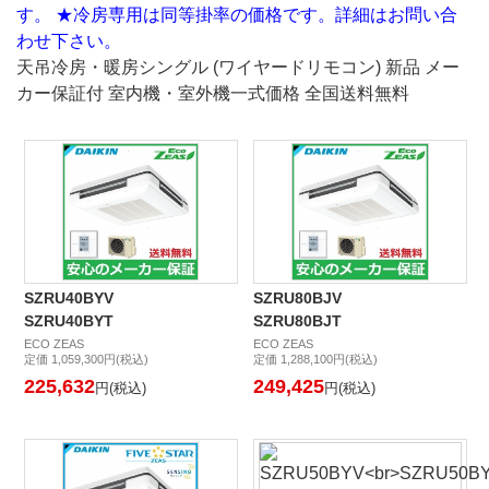
す。 ★冷房専用は同等掛率の価格です。詳細はお問い合
わせ下さい。
天吊冷房・暖房シングル
(ワイヤードリモコン) 新品 メー
カー保証付 室内機・室外機一式価格
全国送料無料
SZRU40BYV
SZRU80BJV
SZRU40BYT
SZRU80BJT
ECO ZEAS
ECO ZEAS
定価 1,059,300円(税込)
定価 1,288,100円(税込)
225,632
249,425
円(税込)
円(税込)