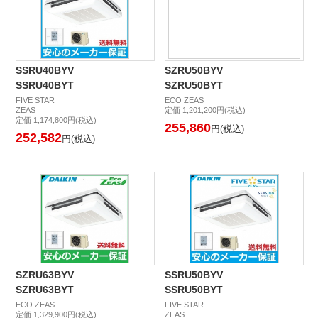
SSRU40BYV
SZRU50BYV
SSRU40BYT
SZRU50BYT
FIVE STAR
ECO ZEAS
ZEAS
定価 1,201,200円(税込)
定価 1,174,800円(税込)
255,860
円(税込)
252,582
円(税込)
SZRU63BYV
SSRU50BYV
SZRU63BYT
SSRU50BYT
ECO ZEAS
FIVE STAR
定価 1,329,900円(税込)
ZEAS